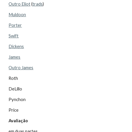
Outro Eliot
(
trads
)
Muldoon
Porter
Swift
Dickens
James
Outro James
Roth
DeLillo
Pynchon
Price
Avaliação
em duas partes.