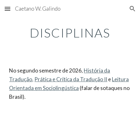
Caetano W. Galindo
Skip to main content
Skip to navigation
DISCIPLINAS
No segundo semestre de 2026,
História da
Tradução,
Prática e Crítica da Tradução II
e
Leitura
Orientada em Sociolingústica
(falar de sotaques no
Brasil).